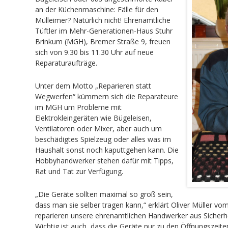
an der Küchenmaschine: Fälle für den
Mülleimer? Natürlich nicht! Ehrenamtliche
Tüftler im Mehr-Generationen-Haus Stuhr
Brinkum (MGH), Bremer Straße 9, freuen
sich von 9.30 bis 11.30 Uhr auf neue
Reparaturaufträge.
Unter dem Motto „Reparieren statt
Wegwerfen“ kümmern sich die Reparateure
im MGH um Probleme mit
Elektrokleingeräten wie Bügeleisen,
Ventilatoren oder Mixer, aber auch um
beschädigtes Spielzeug oder alles was im
Haushalt sonst noch kaputtgehen kann. Die
Hobbyhandwerker stehen dafür mit Tipps,
Rat und Tat zur Verfügung.
„Die Geräte sollten maximal so groß sein,
dass man sie selber tragen kann,“ erklärt Oliver Müller v
reparieren unsere ehrenamtlichen Handwerker aus Sicherhei
Wichtig ist auch, dass die Geräte nur zu den Öffnungszeit