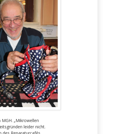
om MGH. „Mikrowellen
tsgründen leider nicht.
en des Reparaturcafés