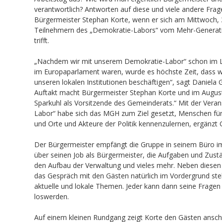
verantwortlich? Antworten auf diese und viele andere Frage
Bürgermeister Stephan Korte, wenn er sich am Mittwoch, 3
Teilnehmern des „Demokratie-Labors“ vom Mehr-Genera
trifft.
„Nachdem wir mit unserem Demokratie-Labor“ schon im 
im Europaparlament waren, wurde es höchste Zeit, dass wi
unseren lokalen Institutionen beschäftigen“, sagt Daniela 
Auftakt macht Bürgermeister Stephan Korte und im Augus
Sparkuhl als Vorsitzende des Gemeinderats.“ Mit der Vera
Labor“ habe sich das MGH zum Ziel gesetzt, Menschen fü
und Orte und Akteure der Politik kennenzulernen, ergänzt G
Der Bürgermeister empfängt die Gruppe in seinem Büro im
über seinen Job als Bürgermeister, die Aufgaben und Zust
den Aufbau der Verwaltung und vieles mehr. Neben diesen
das Gespräch mit den Gästen natürlich im Vordergrund ste
aktuelle und lokale Themen. Jeder kann dann seine Fragen
loswerden.
Auf einem kleinen Rundgang zeigt Korte den Gästen ansch