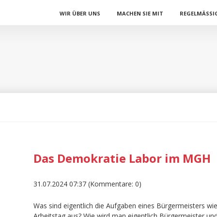
Navigation
WIR ÜBER UNS
MACHEN SIE MIT
REGELMÄSSIG
überspringen
Das Demokratie Labor im MGH
31.07.2024 07:37
(Kommentare: 0)
Was sind eigentlich die Aufgaben eines Bürgermeisters wie 
Arbeitstag aus? Wie wird man eigentlich Bürgermeister un